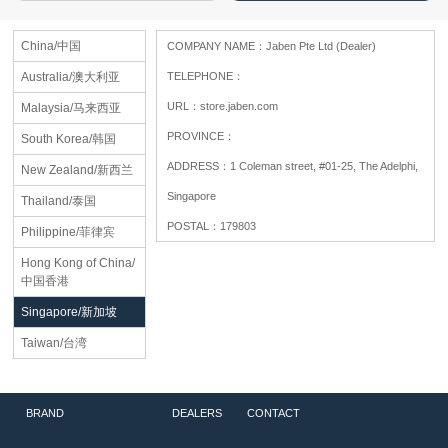
China/中国
COMPANY NAME：
Jaben Pte Ltd (Dealer)
Australia/澳大利亚
TELEPHONE：
URL：
store.jaben.com
Malaysia/马来西亚
PROVINCE：
South Korea/韩国
ADDRESS：
1 Coleman street, #01-25, The Adelphi,
New Zealand/新西兰
Singapore
Thailand/泰国
POSTAL：
179803
Philippine/菲律宾
Hong Kong of China/
中国香港
Singapore/新加坡
Taiwan/台湾
BRAND
DEALERS
CONTACT